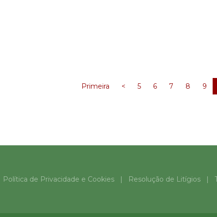
Opções
Opções
Primeira
<
5
6
7
8
9
|
Política de Privacidade e Cookies
|
Resolução de Litígios
|