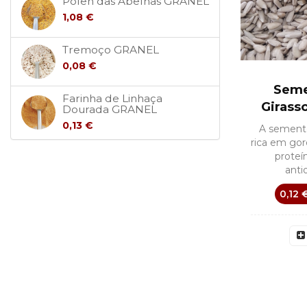
Pólen das Abelhas GRANEL
1,08 €
Tremoço GRANEL
0,08 €
Seme
Farinha de Linhaça
Girass
Dourada GRANEL
0,13 €
A semente
rica em gor
proteín
anti
0,12 