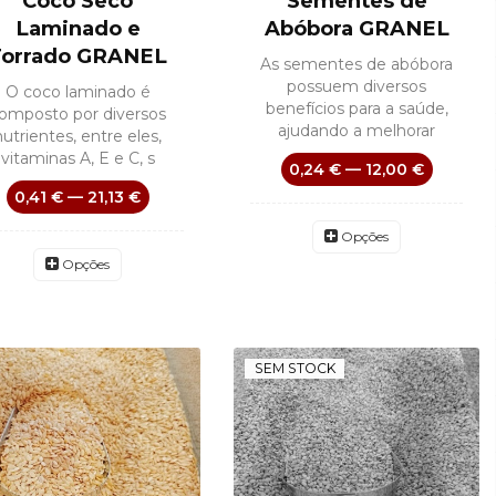
Coco Seco
Sementes de
Laminado e
Abóbora GRANEL
Torrado GRANEL
As sementes de abóbora
possuem diversos
O coco laminado é
benefícios para a saúde,
omposto por diversos
ajudando a melhorar
nutrientes, entre eles,
vitaminas A, E e C, s
0,24 € — 12,00 €
0,41 € — 21,13 €
Opções
Opções
SEM STOCK