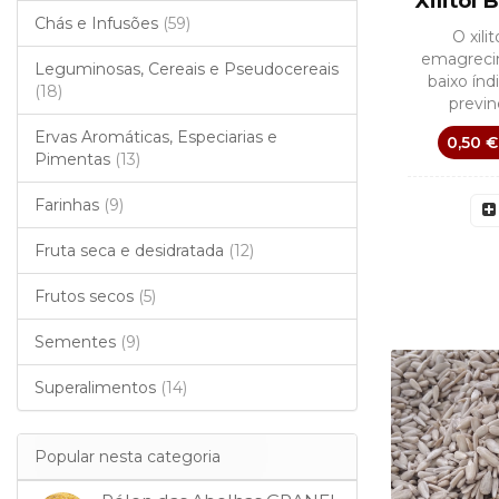
Xilitol
Chás e Infusões
(59)
O xili
emagrecim
Leguminosas, Cereais e Pseudocereais
baixo índ
(18)
previn
Ervas Aromáticas, Especiarias e
0,50 €
Pimentas
(13)
Farinhas
(9)
Fruta seca e desidratada
(12)
Frutos secos
(5)
Sementes
(9)
Superalimentos
(14)
Popular nesta categoria