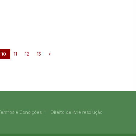
Opções
Opções
10
11
12
13
>
Termos e Condições
|
Direito de livre resolução