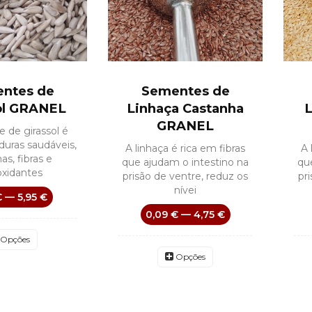
ntes de
Sementes de
ol GRANEL
Linhaça Castanha
L
GRANEL
 de girassol é
duras saudáveis,
A linhaça é rica em fibras
A 
as, fibras e
que ajudam o intestino na
qu
oxidantes
prisão de ventre, reduz os
pr
nívei
€ — 5,95 €
0,09 € — 4,75 €
Opções
Opções