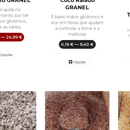
 Bio GRANEL
Coco Ralado
GRANEL
tol ajuda no
ento, por ter
É baixo índice glicêmico e
ice glicêmico,
rico em fibras que ajudam
e as cáries,
a controlar a fome e a
c
melhorar
 — 24,99 €
0,19 € — 9,40 €
Opções
Opções