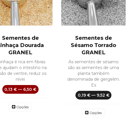
Sementes de
Sementes de
inhaça Dourada
Sésamo Torrado
GRANEL
GRANEL
linhaça é rica em fibras
As sementes de sésamo
e ajudam o intestino na
são as sementes de uma
isão de ventre, reduz os
planta também
nívei
denominada de gergelim.
Es
0,13 € — 6,50 €
0,19 € — 9,52 €
Opções
Opções