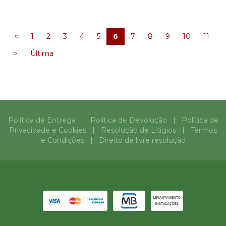
<
1
2
3
4
5
6
7
8
9
10
11
>
Última
Política de Entrega
|
Política de Devolução
|
Política de
Privacidade e Cookies
|
Resolução de Litígios
|
Termos
e Condições
|
Direito de livre resolução