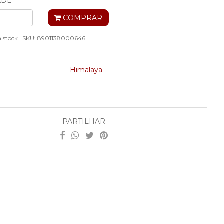
ADE
COMPRAR
 stock |
SKU:
8901138000646
Himalaya
PARTILHAR