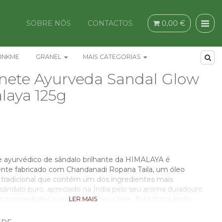
SOBRE NÓS
CONTACTOS
0,00 €
INKME
GRANEL
MAIS CATEGORIAS
nete Ayurveda Sandal Glow
laya 125g
 ayurvédico de sândalo brilhante da HIMALAYA é
nte fabricado com Chandanadi Ropana Taila, um óleo
 tradicional que contém um dos ingredientes mais
 sândalo puro, apreciado na Índia pelo seu aroma duradouro
s propriedades suavizantes para a pele. Esta formulação
LER MAIS
, protege e ajuda a rejuvenescer a pele, deixando-a
radiante de forma natural.