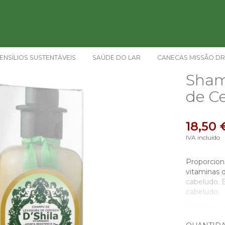
ENSÍLIOS SUSTENTÁVEIS
SAÚDE DO LAR
CANECAS MISSÃO DR
Sham
de Ce
18,50 
IVA incluído.
Proporciona
vitaminas d
cabeludo. E
cabeludo.
Colágeno de
Magnésio, 