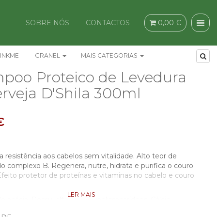
SOBRE NÓS
CONTACTOS
0,00 €
INKME
GRANEL
MAIS CATEGORIAS
poo Proteico de Levedura
rveja D'Shila 300ml
€
 resistência aos cabelos sem vitalidade. Alto teor de
o complexo B. Regenera, nutre, hidrata e purifica o couro
feito protetor de proteínas e vitaminas no cabelo e couro
LER MAIS
 acácia. Possui alto teor de polissacarídeos, Cálcio,
Potássio, Sódio e Mucilagem. Acacia Collagen, graças às