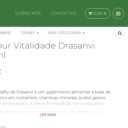
SOBRE NÓS
CONTACTOS
0,00 €
INKME
GRANEL
MAIS CATEGORIAS
pur Vitalidade Drasanvi
ml
€
itality da Drasanvi é um suplemento alimentar à base de
, rico em nutrientes, vitaminas, minerais, ácidos graxos
e aminoácidos. A stévia foi escolhida como adoçante.
-hidroxidecenóico (conhecido como 10-HDA) é uma
LER MAIS
cuja quantidade determina a qualidade da geleia real. Seu
ca se foi devidamente conservado e mantém as