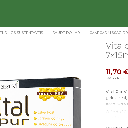
ENSÍLIOS SUSTENTÁVEIS
SAÚDE DO LAR
CANECAS MISSÃO DR
Vital
7x15
11,70 
IVA incluído.
Vital Pur V
geleia real
essenciais 
O ácido 10
substância 
valor indi