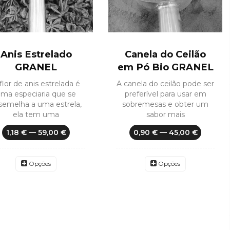
Anis Estrelado
Canela do Ceilão
GRANEL
em Pó Bio GRANEL
flor de anis estrelada é
A canela do ceilão pode ser
ma especiaria que se
preferível para usar em
semelha a uma estrela,
sobremesas e obter um
ela tem uma
sabor mais
1,18 € — 59,00 €
0,90 € — 45,00 €
Opções
Opções
SEM STOCK