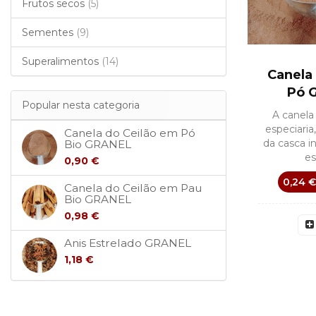
Frutos secos
(5)
Sementes
(9)
Superalimentos
(14)
Canela
Pó 
Popular nesta categoria
A canela
especiaria,
Canela do Ceilão em Pó
da casca i
Bio GRANEL
es
0,90 €
0,24 €
Canela do Ceilão em Pau
Bio GRANEL
0,98 €
Anis Estrelado GRANEL
1,18 €
SEM STOCK