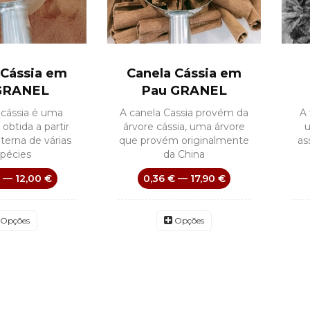
 Cássia em
Canela Cássia em
GRANEL
Pau GRANEL
 cássia é uma
A canela Cassia provém da
A 
 obtida a partir
árvore cássia, uma árvore
u
nterna de várias
que provém originalmente
as
pécies
da China
 — 12,00 €
0,36 € — 17,90 €
Opções
Opções