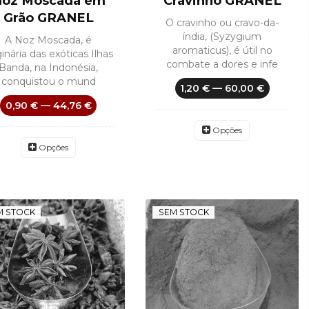
oz Moscada em
Cravinho GRANEL
Grão GRANEL
O cravinho ou cravo-da-
índia, (Syzygium
A Noz Moscada, é
aromaticus), é útil no
ginária das exóticas Ilhas
combate a dores e infe
Banda, na Indonésia,
conquistou o mund
1,20 € — 60,00 €
0,90 € — 44,76 €
Opções
Opções
M STOCK
SEM STOCK