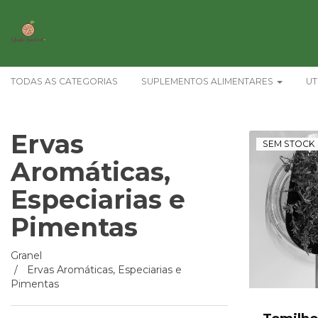
TODAS AS CATEGORIAS
SUPLEMENTOS ALIMENTARES
UT
Ervas
SEM STOCK
Aromáticas,
Especiarias e
Pimentas
Ervas
Granel
Ervas Aromáticas, Especiarias e
Aromáticas,
Pimentas
Especiarias