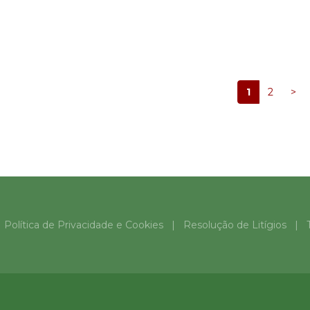
Opções
1
2
>
|
Política de Privacidade e Cookies
|
Resolução de Litígios
|