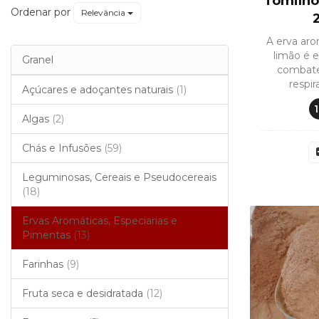
Tomilho
e
Ordenar por
Relevância
Pimentas
A erva aro
limão é e
Granel
combate
respir
Açúcares e adoçantes naturais
(1)
1
Algas
(2)
Chás e Infusões
(59)
Leguminosas, Cereais e Pseudocereais
(18)
Ervas Aromáticas, Especiarias e
Pimentas
(13)
Farinhas
(9)
Fruta seca e desidratada
(12)