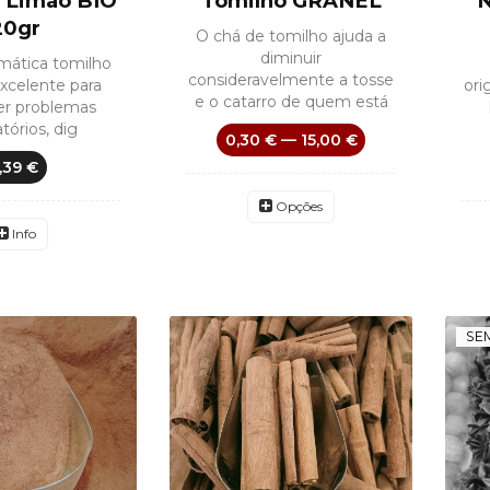
 Limão BIO
Tomilho GRANEL
N
20gr
O chá de tomilho ajuda a
diminuir
mática tomilho
consideravelmente a tosse
xcelente para
ori
e o catarro de quem está
r problemas
atórios, dig
0,30 € — 15,00 €
,39 €
Opções
Info
SE