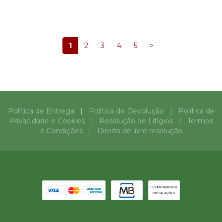
1
2
3
4
5
>
Política de Entrega
|
Política de Devolução
|
Política de
Privacidade e Cookies
|
Resolução de Litígios
|
Termos
e Condições
|
Direito de livre resolução