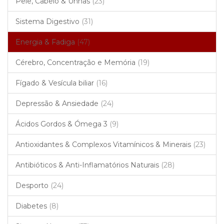
Pele, Cabelo & Unhas
(23)
Sistema Digestivo
(31)
Energia & Fadiga
(47)
Cérebro, Concentração e Memória
(19)
Fígado & Vesícula biliar
(16)
Depressão & Ansiedade
(24)
Ácidos Gordos & Ómega 3
(9)
Antioxidantes & Complexos Vitamínicos & Minerais
(23)
Antibióticos & Anti-Inflamatórios Naturais
(28)
Desporto
(24)
Diabetes
(8)