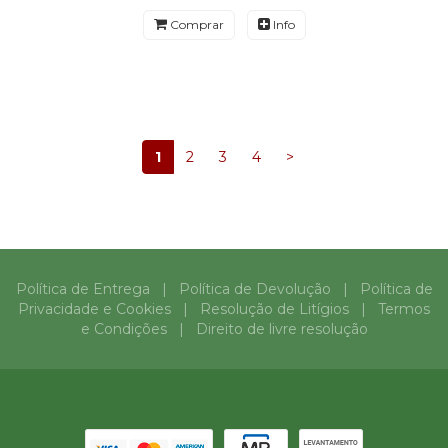
Comprar
Info
1
2
3
4
>
Política de Entrega
|
Política de Devolução
|
Política de
Privacidade e Cookies
|
Resolução de Litígios
|
Termos
e Condições
|
Direito de livre resolução