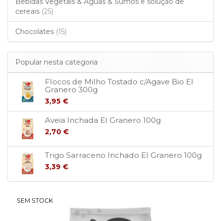
Bebidas Vegetais & Águas & Sumos e solução de
cereais
(25)
Chocolates
(15)
Popular nesta categoria
Flocos de Milho Tostado c/Agave Bio El
Granero 300g
3,95 €
Aveia Inchada El Granero 100g
2,70 €
Trigo Sarraceno Inchado El Granero 100g
3,39 €
SEM STOCK