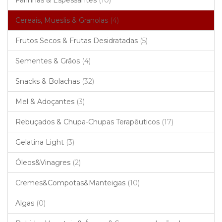
Farinhas & Espessantes
(10)
Cereais, Mueslis & Granolas
(4)
Frutos Secos & Frutas Desidratadas
(5)
Sementes & Grãos
(4)
Snacks & Bolachas
(32)
Mel & Adoçantes
(3)
Rebuçados & Chupa-Chupas Terapêuticos
(17)
Gelatina Light
(3)
Óleos&Vinagres
(2)
Cremes&Compotas&Manteigas
(10)
Algas
(0)