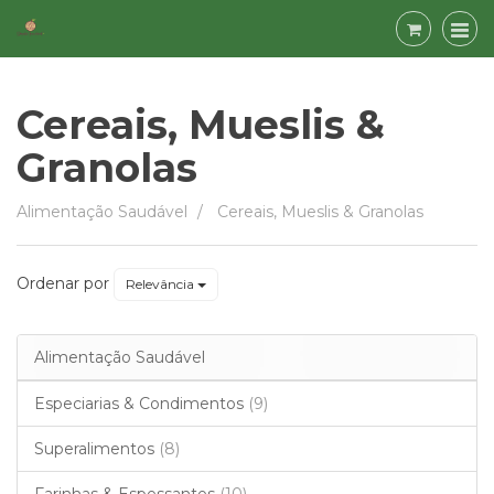
Cereais, Mueslis &
Granolas
Cereais,
Alimentação Saudável
Cereais, Mueslis & Granolas
Mueslis
&
Ordenar por
Relevância
Granolas
Alimentação Saudável
Especiarias & Condimentos
(9)
Superalimentos
(8)