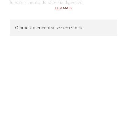
funcionamento do sistema digestivo.
LER MAIS
Ingredientes
1 Ampola contém: Agentes de transporte: Água,
O produto encontra-se sem stock.
Álcool; 1206,5 mg Solidago virgaurea; 315,4 mg Betula
pendula, 234,5 mg Cynara scolymus; 163,2 mg Silybum
marianum; 121,6 mg Ononis spinosa; 104,5 mg
Equisetum arvense; 61,3 mg Taraxacum officinalis; 35,6
mg Peumus boldus; 15 mg Menta piperita.
Toma diária Recomendada:
Diluir 10ml num copo de água
Apresentação:
250 ml
Advertências:
A dose diária recomendada não deve ser excedida.