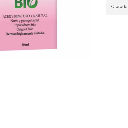
Precauçõe
O produ
Não use pe
Composiç
Óleo de s
(*) = Ingre
Uso Reco
Use à noite
área a ser
minutos ou
Apresent
30ml.
Advertênc
Uso extern
à temperat
do calor.
Alguma dúv
aconselham