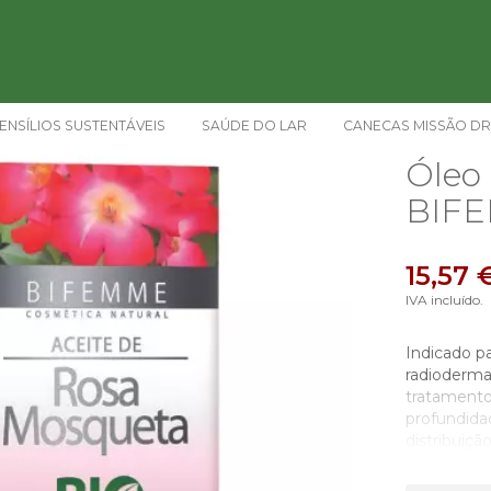
ENSÍLIOS SUSTENTÁVEIS
SAÚDE DO LAR
CANECAS MISSÃO DR
Óleo
BIF
15,57 
IVA incluído.
Indicado pa
radioderma
tratamento
profundidad
distribuiç
não testad