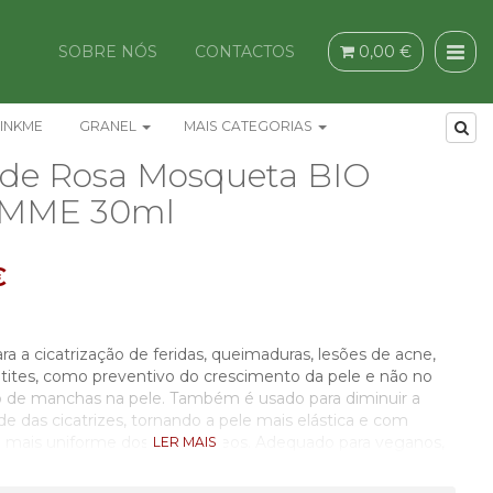
SOBRE NÓS
CONTACTOS
0,00 €
INKME
GRANEL
MAIS CATEGORIAS
 de Rosa Mosqueta BIO
EMME 30ml
€
ra a cicatrização de feridas, queimaduras, lesões de acne,
tites, como preventivo do crescimento da pele e não no
 de manchas na pele. Também é usado para diminuir a
e das cicatrizes, tornando a pele mais elástica e com
ão mais uniforme dos dois núcleos. Adequado para veganos,
LER MAIS
o em animais.