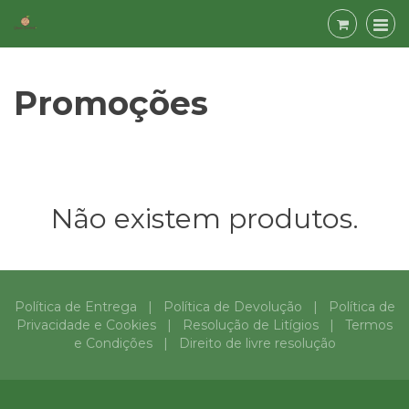
Promoções
Promoções
Não existem produtos.
Política de Entrega
|
Política de Devolução
|
Política de
Privacidade e Cookies
|
Resolução de Litígios
|
Termos
e Condições
|
Direito de livre resolução